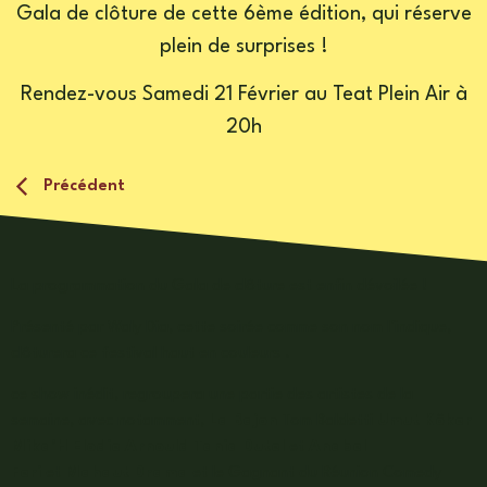
Gala de clôture de cette 6ème édition, qui réserve
plein de surprises !
Rendez-vous Samedi 21 Février au Teat Plein Air à
20h
Précédent
La programmation du Gala de clôture est enfin dévoilée !
Présenté par Waly Dia, cette soirée comme son nom l’indique,
clôturera ce festival haut en couleurs .
ce show inédit, regroupera une partie des artistes de la
semaine, avec notamment,
La Bajon
Tom Baldetti
Umut Köker
Mika’H Elodie Arnould Tania Dutel
et
Anabel
Feri
et
Mahaut Drama
et le Gagnant du Réunion Comedy