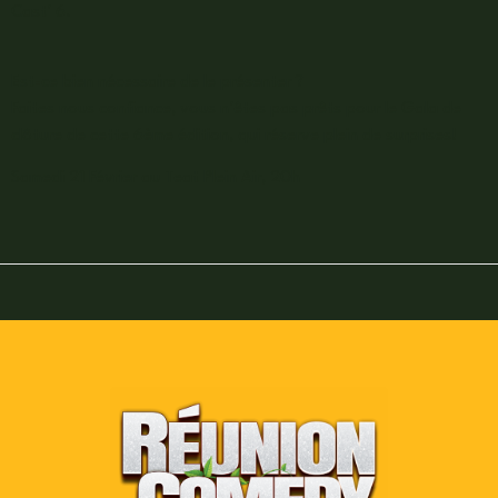
Cast’ 6.
Est-ce bien nécessaire de le présenter ?
Faites nous confiance, vous n’êtes pas prêts pour le Gala de
clôture de cette 6ème édition, qui réserve plein de surprises!
Samedi 21 Février au Teat Plein Air, 20h