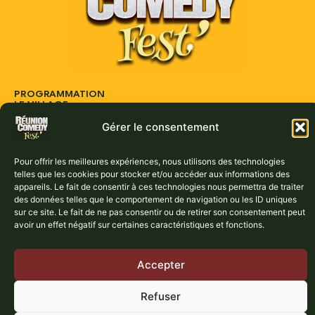
PROGRAMMATION
LE VILLAGE
ARTISTES
Gérer le consentement
ACTUS
PARTENAIRES
CONTACT
Pour offrir les meilleures expériences, nous utilisons des technologies
Réservez vos places dès maintenant :
telles que les cookies pour stocker et/ou accéder aux informations des
appareils. Le fait de consentir à ces technologies nous permettra de traiter
des données telles que le comportement de navigation ou les ID uniques
BILLETTERIE
sur ce site. Le fait de ne pas consentir ou de retirer son consentement peut
avoir un effet négatif sur certaines caractéristiques et fonctions.
Accepter
Refuser
Mentions légales
Politique de confidentialité
Politique de cookies
Copyright © Réunion Comedy Fest 2025 – Tous droits réservés |