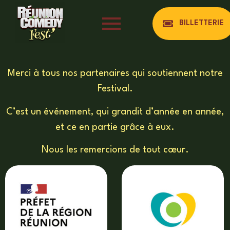
BILLETTERIE
Merci à tous nos partenaires qui soutiennent notre
Festival.
C’est un événement, qui grandit d’année en année,
et ce en partie grâce à eux.
Nous les remercions de tout cœur.