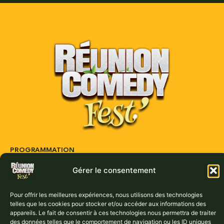
PROGRAMMATION
LE VILLAGE
ARTISTES
Gérer le consentement
ACTUS
PARTENAIRES
CONTACT
Pour offrir les meilleures expériences, nous utilisons des technologies
telles que les cookies pour stocker et/ou accéder aux informations des
Réservez vos places dès maintenant :
appareils. Le fait de consentir à ces technologies nous permettra de traiter
des données telles que le comportement de navigation ou les ID uniques