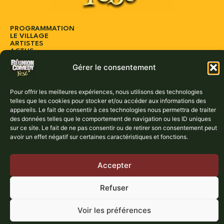
PROGRAMMATION
LE VILLAGE
ARTISTES
ACTUS
PARTENAIRES
Gérer le consentement
CONTACT
Réservez vos places dès maintenant :
Pour offrir les meilleures expériences, nous utilisons des technologies
telles que les cookies pour stocker et/ou accéder aux informations des
BILLETTERIE
appareils. Le fait de consentir à ces technologies nous permettra de traiter
des données telles que le comportement de navigation ou les ID uniques
sur ce site. Le fait de ne pas consentir ou de retirer son consentement peut
avoir un effet négatif sur certaines caractéristiques et fonctions.
Accepter
Mentions légales
Politique de confidentialité
Politique de cookies
Copyright © Réunion Comedy Fest 2025 – Tous droits réservés |
Refuser
Réalisation PINK 103
Voir les préférences